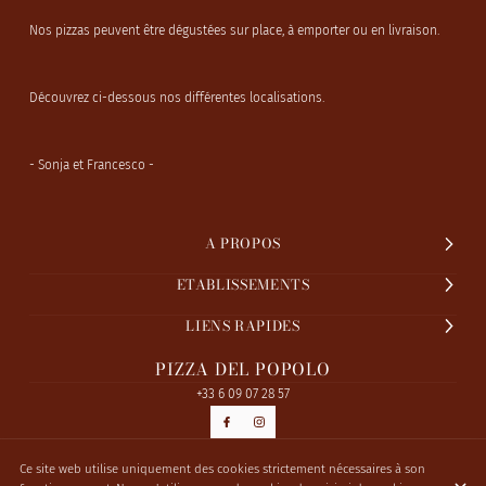
Nos pizzas peuvent être dégustées sur place, à emporter ou en livraison.
Découvrez ci-dessous nos différentes localisations.
- Sonja et Francesco -
A PROPOS
ETABLISSEMENTS
LIENS RAPIDES
PIZZA DEL POPOLO
+33 6 09 07 28 57
Ce site web utilise uniquement des cookies strictement nécessaires à son
© Pizza Del Popolo 2026