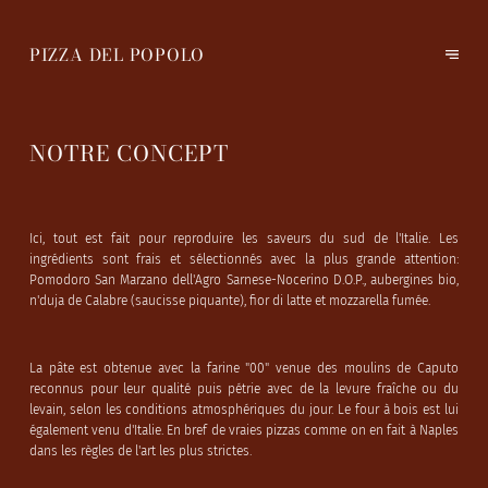
PIZZA DEL POPOLO
NOTRE CONCEPT
Ici, tout est fait pour reproduire les saveurs du sud de l'Italie. Les
ingrédients sont frais et sélectionnés avec la plus grande attention:
Pomodoro San Marzano dell'Agro Sarnese-Nocerino D.O.P., aubergines bio,
n'duja de Calabre (saucisse piquante), fior di latte et mozzarella fumée.
La pâte est obtenue avec la farine "00" venue des moulins de Caputo
reconnus pour leur qualité puis pétrie avec de la levure fraîche ou du
levain, selon les conditions atmosphériques du jour. Le four à bois est lui
également venu d'Italie. En bref de vraies pizzas comme on en fait à Naples
dans les règles de l'art les plus strictes.